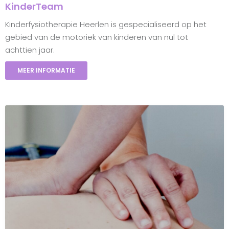
KinderTeam
Kinderfysiotherapie Heerlen is gespecialiseerd op het
gebied van de motoriek van kinderen van nul tot
achttien jaar.
MEER INFORMATIE