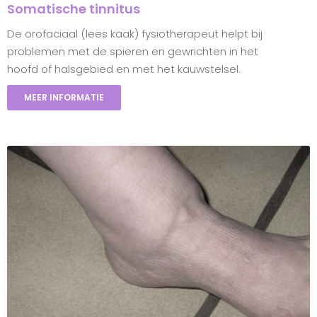
Somatische tinnitus
De orofaciaal (lees kaak) fysiotherapeut helpt bij
problemen met de spieren en gewrichten in het
hoofd of halsgebied en met het kauwstelsel.
MEER INFORMATIE